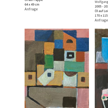
Wolfgang
64 x 49 cm
2005 - 20
Anfrage
Öl auf L
170 x 11
Anfrage