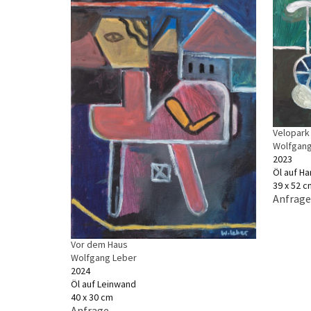
Velopark
Wolfgang
2023
Öl auf Ha
39 x 52 c
Anfrage
Vor dem Haus
Wolfgang Leber
2024
Öl auf Leinwand
40 x 30 cm
Anfrage