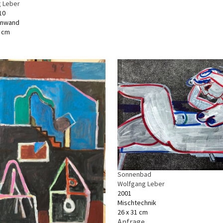
 Leber
10
einwand
5 cm
Sonnenbad
Wolfgang Leber
2001
Mischtechnik
26 x 31 cm
Anfrage