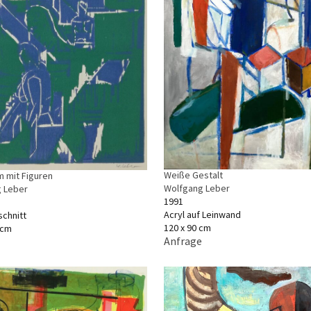
Weiße Gestalt
 mit Figuren
Wolfgang Leber
 Leber
1991
Acryl auf Leinwand
schnitt
120 x 90 cm
 cm
Anfrage