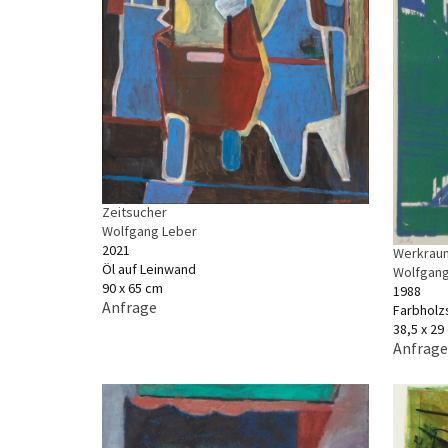
Zeitsucher
Wolfgang Leber
2021
Werkraum
Öl auf Leinwand
Wolfgang
90 x 65 cm
1988
Anfrage
Farbholz
38,5 x 29
Anfrage