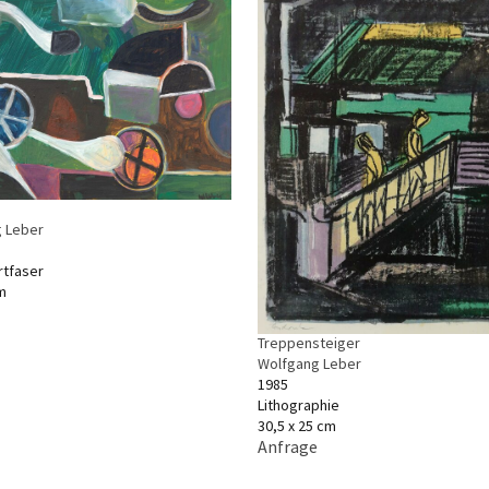
 Leber
rtfaser
m
Treppensteiger
Wolfgang Leber
1985
Lithographie
30,5 x 25 cm
Anfrage