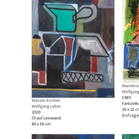
Wanderer
Wolfgang
1989
Wasser kochen
Farbzink
Wolfgang Leber
26 x 21 c
2020
Anfrage
Öl auf Leinwand
80 x 56 cm