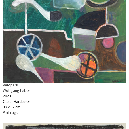
Velopark
Wolfgang Leber
2023
Öl auf Hartfaser
39 x 52 cm
Anfrage