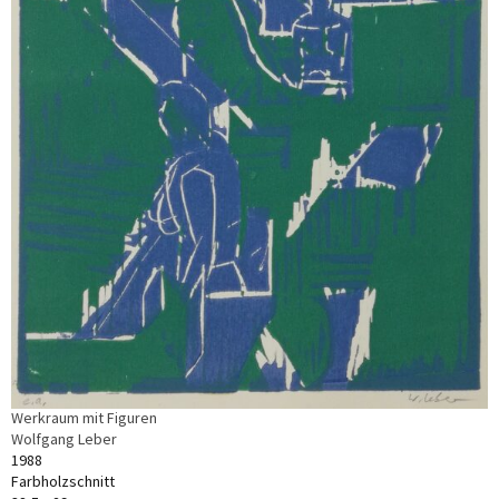
Werkraum mit Figuren
Wolfgang Leber
1988
Farbholzschnitt