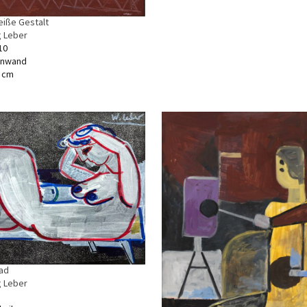
eiße Gestalt
 Leber
10
einwand
5 cm
ad
 Leber