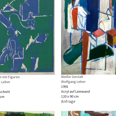
Weiße Gestalt
 mit Figuren
Wolfgang Leber
 Leber
1991
Acryl auf Leinwand
schnitt
120 x 90 cm
 cm
Anfrage