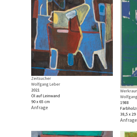
Zeitsucher
Wolfgang Leber
2021
Werkraum
Öl auf Leinwand
Wolfgang
90 x 65 cm
1988
Anfrage
Farbholz
38,5 x 29
Anfrage