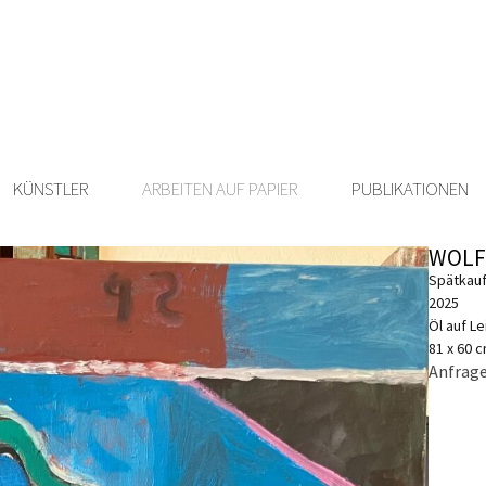
KÜNSTLER
ARBEITEN AUF PAPIER
PUBLIKATIONEN
WOLF
Spätkau
2025
Öl auf L
81 x 60 
Anfrage