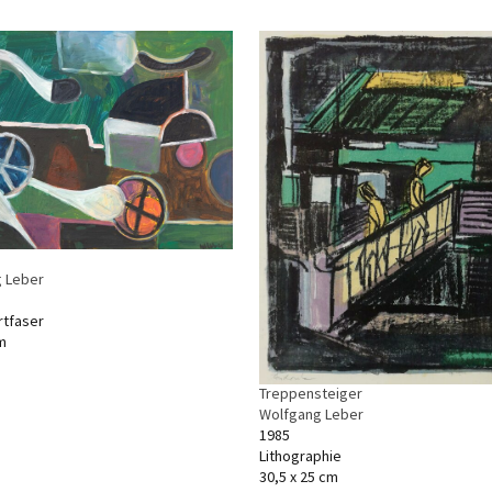
 Leber
rtfaser
m
Treppensteiger
Wolfgang Leber
1985
Lithographie
30,5 x 25 cm