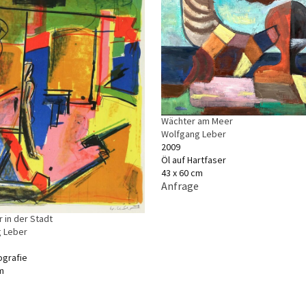
Wächter am Meer
Wolfgang Leber
2009
Öl auf Hartfaser
43 x 60 cm
Anfrage
 in der Stadt
 Leber
ografie
m