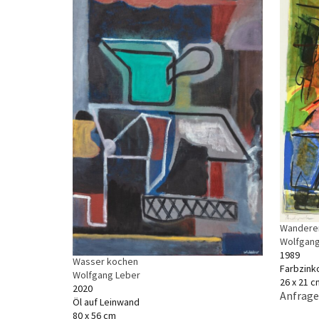
Wanderer
Wolfgang
1989
Wasser kochen
Farbzink
Wolfgang Leber
26 x 21 c
2020
Anfrage
Öl auf Leinwand
80 x 56 cm