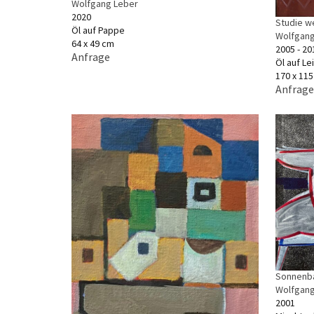
Wolfgang Leber
2020
Studie w
Öl auf Pappe
Wolfgang
64 x 49 cm
2005 - 20
Anfrage
Öl auf L
170 x 11
Anfrage
Sonnenb
Wolfgang
2001