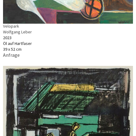
Velopark
Wolfgang Leber
2023
Öl auf Hartfaser
39 x 52 cm
Anfrage