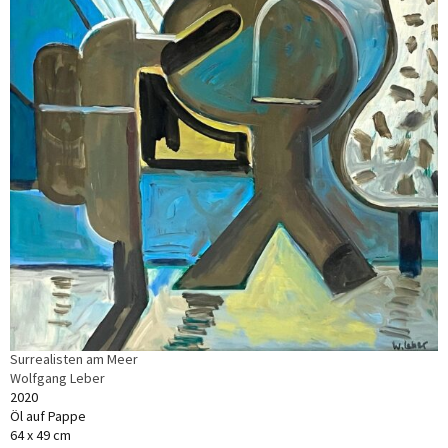
Surrealisten am Meer
Wolfgang Leber
2020
Öl auf Pappe
64 x 49 cm