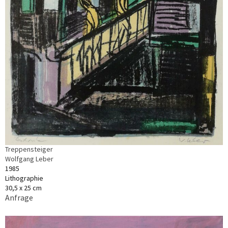
Treppensteiger
Wolfgang Leber
1985
Lithographie
30,5 x 25 cm
Anfrage