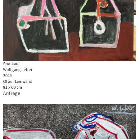
Spätkauf
Wolfgang Leber
2025
Öl auf Leinwand
81 x 60 cm
Anfrage