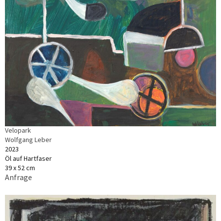
Velopark
Wolfgang Leber
2023
Öl auf Hartfaser
39 x 52 cm
Anfrage