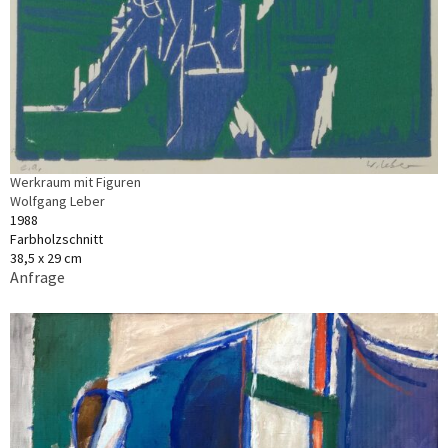
Werkraum mit Figuren
Wolfgang Leber
1988
Farbholzschnitt
38,5 x 29 cm
Anfrage