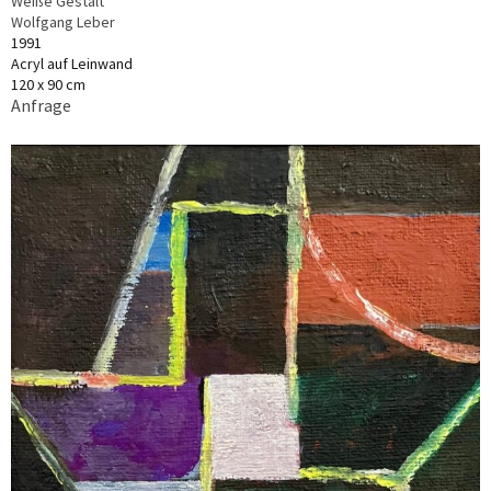
Weiße Gestalt
Wolfgang Leber
1991
Acryl auf Leinwand
120 x 90 cm
Anfrage