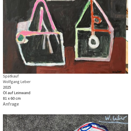
Spätkauf
Wolfgang Leber
2025
Öl auf Leinwand
81 x 60 cm
Anfrage