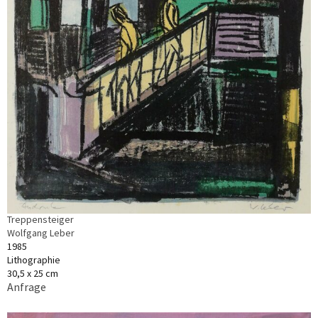
Treppensteiger
Wolfgang Leber
1985
Lithographie
30,5 x 25 cm
Anfrage